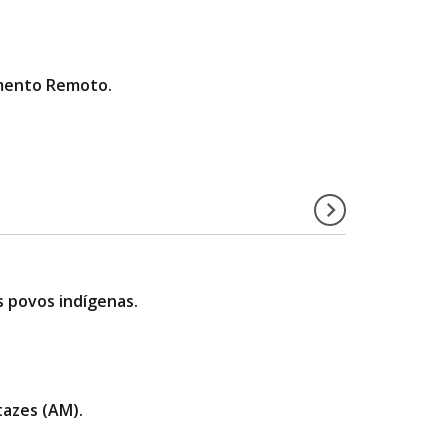
amento Remoto.
os povos indígenas.
tazes (AM).