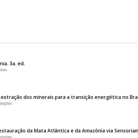
s
ia. 3a. ed.
ções
 extração dos minerais para a transição energética no Bras
izações
stauração da Mata Atlântica e da Amazônia via Sensori
izações