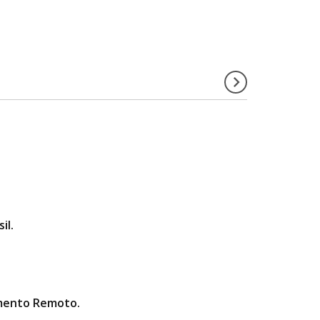
il.
amento Remoto.