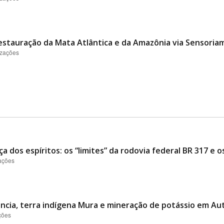
stauração da Mata Atlântica e da Amazônia via Sensori
izações
a dos espíritos: os “limites” da rodovia federal BR 317 e 
zações
tência, terra indígena Mura e mineração de potássio em Au
ções