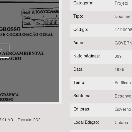
Categoria:
Projeto
Tipo:
Documen
Área Protegida
Codigo:
T2D000
Autor:
GOVERNO
VO
N de páginas:
399
Data:
1995
Tema:
Políticas
Subtema:
Desenvol
Editoras:
Governo
7.01 MB | Formato: PDF
Local Edição:
Cuiabá