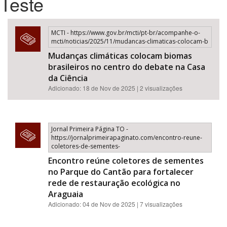
Teste
Bioma / Bacia
MCTI - https://www.gov.br/mcti/pt-br/acompanhe-o-
mcti/noticias/2025/11/mudancas-climaticas-colocam-b
Tema
Mudanças climáticas colocam biomas
brasileiros no centro do debate na Casa
Subtema
da Ciência
Adicionado: 18 de Nov de 2025 | 2 visualizações
Área de Levantamento
Jornal Primeira Página TO -
Área Protegida
https://jornalprimeirapaginato.com/encontro-reune-
coletores-de-sementes-
Encontro reúne coletores de sementes
BUSCAR
no Parque do Cantão para fortalecer
rede de restauração ecológica no
Araguaia
Adicionado: 04 de Nov de 2025 | 7 visualizações