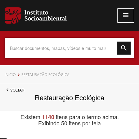
Pular
para
o
conteúdo
principal
Data do Documento
INÍCIO
RESTAURAÇÃO ECOLÓGICA
VOLTAR
Restauração Ecológica
Até
Existem
itens para o termo acima.
1140
Exibindo 50 itens por tela
Povo Indígena