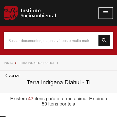
Pular
para
o
conteúdo
principal
Data do Documento
INÍCIO
TERRA INDÍGENA DIAHUI - TI
VOLTAR
Terra Indígena Diahui - TI
Até
Existem
itens para o termo acima. Exibindo
47
50 itens por tela
Povo Indígena