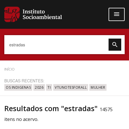
Pular
para
o
conteúdo
principal
Data do Documento
INÍCIO
BUSCAS RECENTES:
OS INDIGENAS
2026
TI
VTUNOTESFORALL
MULHER
Até
Resultados com "estradas"
14575
itens no acervo.
Povo Indígena