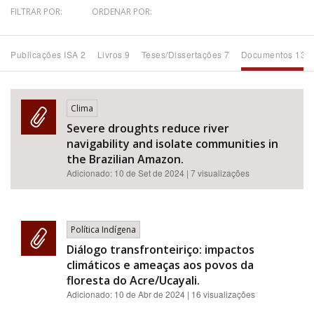
FILTRAR POR:
ORDENAR POR:
Bioma / Bacia
Publicações ISA 2
Livros 9
Teses/Dissertações 7
Documentos 131
Tema
Subtema
Clima
Severe droughts reduce river
navigability and isolate communities in
Área de Levantamento
the Brazilian Amazon.
Adicionado:
10 de Set de 2024
| 7 visualizações
Área Protegida
BUSCAR
Política Indígena
Diálogo transfronteiriço: impactos
climáticos e ameaças aos povos da
floresta do Acre/Ucayali.
Adicionado:
10 de Abr de 2024
| 16 visualizações