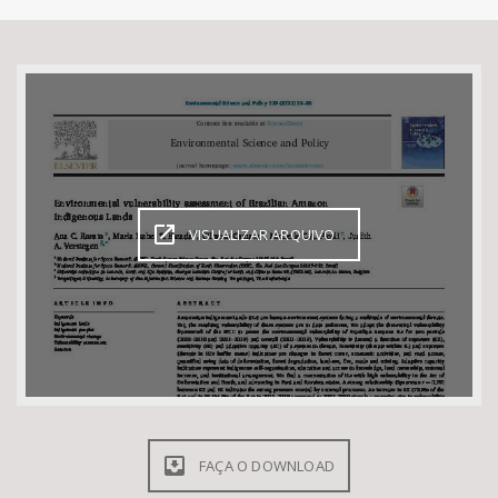
Bioma / Bacia
Tema
Subtema
Área de Levantamento
VISUALIZAR ARQUIVO
Área Protegida
BUSCAR
FAÇA O DOWNLOAD