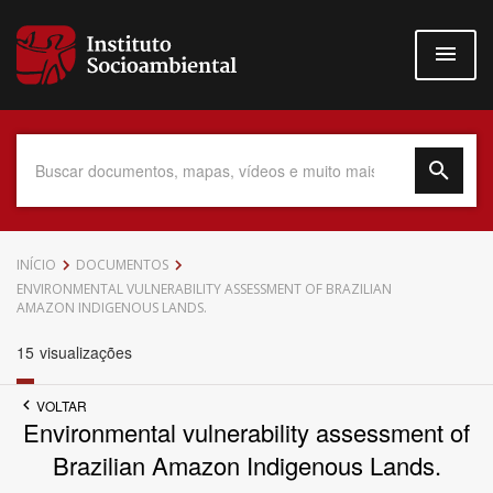
Pular
para
o
conteúdo
principal
Data do Documento
INÍCIO
DOCUMENTOS
ENVIRONMENTAL VULNERABILITY ASSESSMENT OF BRAZILIAN
AMAZON INDIGENOUS LANDS.
15
visualizações
Até
VOLTAR
Environmental vulnerability assessment of
Brazilian Amazon Indigenous Lands.
Povo Indígena