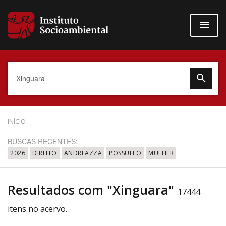
Pular
para
o
conteúdo
principal
Data do Documento
INÍCIO
BUSCAS RECENTES:
2026
DIREITO
ANDREAZZA
POSSUELO
MULHER
Até
Resultados com "Xinguara"
17444
itens no acervo.
Povo Indígena