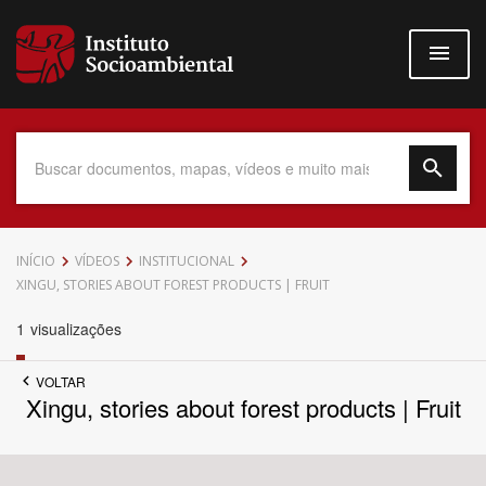
Pular
para
o
conteúdo
principal
Data do Documento
INÍCIO
VÍDEOS
INSTITUCIONAL
XINGU, STORIES ABOUT FOREST PRODUCTS | FRUIT
1
visualizações
Até
VOLTAR
Xingu, stories about forest products | Fruit
Povo Indígena