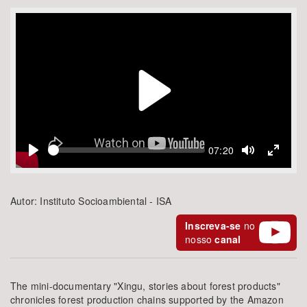
Bioma / Bacia
Tema
Subtema
Play
Área de Levantamento
Current
07:20
Seek
time
Play
Toggle
Toggle
Mute
Fullscr
Área Protegida
Autor:
Instituto Socioambiental - ISA
BUSCAR
Inscreva-se
no
nosso
canal
The mini-documentary "Xingu, stories about forest products"
chronicles forest production chains supported by the Amazon