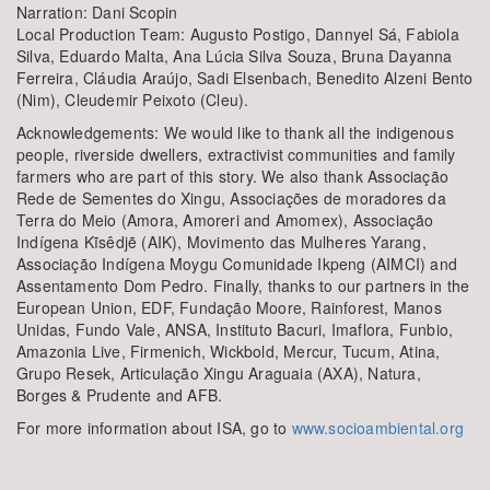
Narration: Dani Scopin
Local Production Team: Augusto Postigo, Dannyel Sá, Fabiola
Silva, Eduardo Malta, Ana Lúcia Silva Souza, Bruna Dayanna
Ferreira, Cláudia Araújo, Sadi Elsenbach, Benedito Alzeni Bento
(Nim), Cleudemir Peixoto (Cleu).
Acknowledgements: We would like to thank all the indigenous
people, riverside dwellers, extractivist communities and family
farmers who are part of this story. We also thank Associação
Rede de Sementes do Xingu, Associações de moradores da
Terra do Meio (Amora, Amoreri and Amomex), Associação
Indígena Kĩsêdjẽ (AIK), Movimento das Mulheres Yarang,
Associação Indígena Moygu Comunidade Ikpeng (AIMCI) and
Assentamento Dom Pedro. Finally, thanks to our partners in the
European Union, EDF, Fundação Moore, Rainforest, Manos
Unidas, Fundo Vale, ANSA, Instituto Bacuri, Imaflora, Funbio,
Amazonia Live, Firmenich, Wickbold, Mercur, Tucum, Atina,
Grupo Resek, Articulação Xingu Araguaia (AXA), Natura,
Borges & Prudente and AFB.
For more information about ISA, go to
www.socioambiental.org