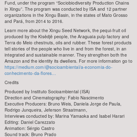
Fund, under the program “Sociobiodiversity Production Chains
in Xingu”. The program was conducted by ISA and 12 partner
organizations in the Xingu Basin, in the states of Mato Grosso
and Pará, from 2014 to 2016.
Learn more about the Xingu Seed Network, the pequi-fruit oil
produced by the Kisêdjê people, the Araguaia pulp factory and
Terra do Meio chestnuts, oils and rubber. These forest products
tell stories of the people who live in and from the forest, in an
integrated and sustainable manner. They strengthen both the
Amazon and the identity its dwellers. For more information go to
https://medium.com/@socioambiental/a-economia-do-
conhecimento-da-flores…
Credits
Produced by Instituto Socioambiental (ISA)
Direction and Cinematography: Fabio Nascimento
Executive Producers: Bruno Weis, Daniela Jorge de Paula,
Rodrigo Junqueira, Jeferson Straatmann,
Interviews conducted by: Marina Yamaoka and Isabel Harari
Editing: Daniel Carezzato
Animation: Sérgio Castro
Sound track: Bruno Prado