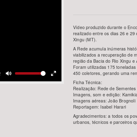
Vídeo produzido durante o Enc
Área Protegida
realizado entre os dias 26 e 29 
Xingu (MT).
A Rede acumula inúmeras históri
viabilizados a recuperação de 
região da Bacia do Rio Xingu e
Foram utilizadas 175 toneladas
450 coletores, gerando uma re
ent
2
Volume
Toggle
Toggle
Ficha Técnica:
Mute
Fullscreen
Realização: Rede de Sementes
Imagens, som e edição: Kamikia
Imagens aéreas: João Brognoli
Reportagem: Isabel Harari
Agradecimentos: a todos os povos
urbanos, técnicos e parceiros q