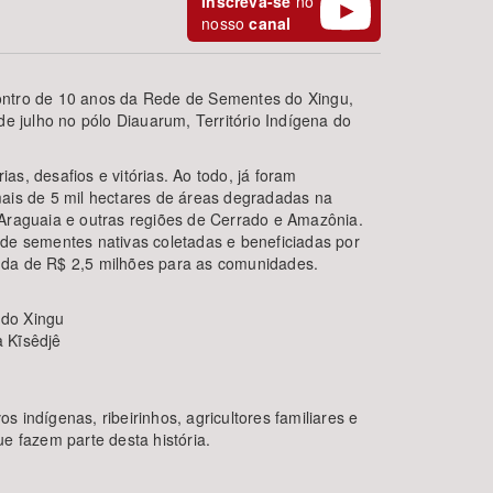
Inscreva-se
no
nosso
canal
ontro de 10 anos da Rede de Sementes do Xingu,
de julho no pólo Diauarum, Território Indígena do
as, desafios e vitórias. Ao todo, já foram
mais de 5 mil hectares de áreas degradadas na
 Araguaia e outras regiões de Cerrado e Amazônia.
BUSCAR
 de sementes nativas coletadas e beneficiadas por
nda de R$ 2,5 milhões para as comunidades.
 do Xingu
 Kĩsêdjê
 indígenas, ribeirinhos, agricultores familiares e
ue fazem parte desta história.