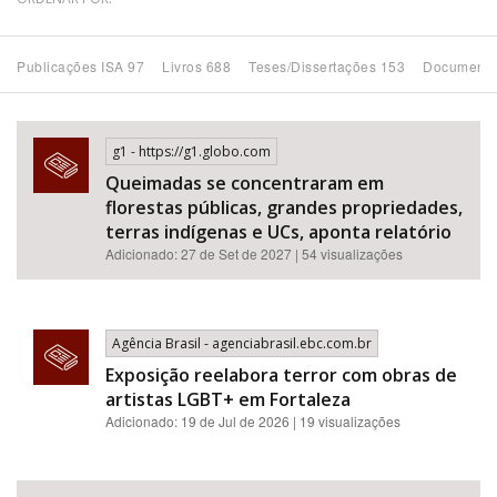
Bioma / Bacia
Publicações ISA 97
Livros 688
Teses/Dissertações 153
Documento
Tema
g1 - https://g1.globo.com
Subtema
Queimadas se concentraram em
florestas públicas, grandes propriedades,
Área de Levantamento
terras indígenas e UCs, aponta relatório
Adicionado: 27 de Set de 2027 | 54 visualizações
Área Protegida
Agência Brasil - agenciabrasil.ebc.com.br
BUSCAR
Exposição reelabora terror com obras de
artistas LGBT+ em Fortaleza
Adicionado: 19 de Jul de 2026 | 19 visualizações