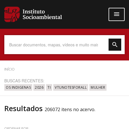
Pular
para
o
conteúdo
principal
Data do Documento
INÍCIO
BUSCAS RECENTES:
OS INDIGENAS
2026
TI
VTUNOTESFORALL
MULHER
Até
Resultados
206072 itens no acervo.
Povo Indígena
ORDENAR POR: