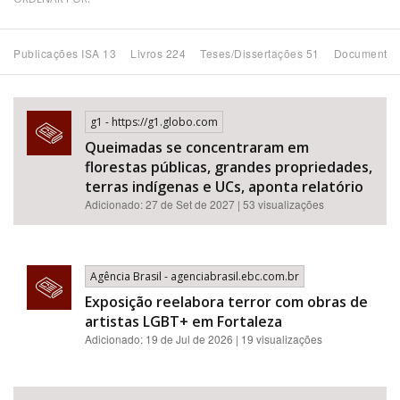
Bioma / Bacia
Publicações ISA 13
Livros 224
Teses/Dissertações 51
Documentos
Tema
g1 - https://g1.globo.com
Subtema
Queimadas se concentraram em
florestas públicas, grandes propriedades,
Área de Levantamento
terras indígenas e UCs, aponta relatório
Adicionado: 27 de Set de 2027 | 53 visualizações
Área Protegida
Agência Brasil - agenciabrasil.ebc.com.br
BUSCAR
Exposição reelabora terror com obras de
artistas LGBT+ em Fortaleza
Adicionado: 19 de Jul de 2026 | 19 visualizações