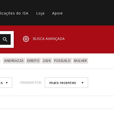
licações do ISA
Loja
Apoie
BUSCA AVANÇADA
:
ANDREAZZA
DIREITO
2026
POSSUELO
MULHER
as
mais recentes
ORDENAR POR:
2