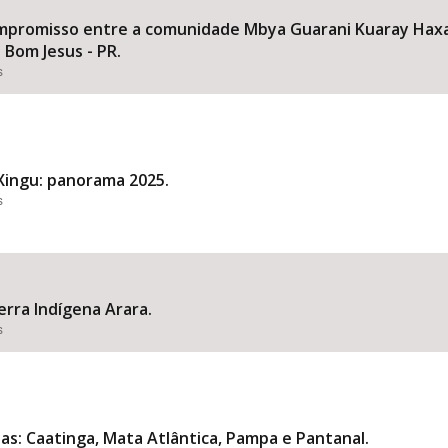
mpromisso entre a comunidade Mbya Guarani Kuaray Haxa
 Bom Jesus - PR.
s
Xingu: panorama 2025.
s
erra Indígena Arara.
s
: Caatinga, Mata Atlântica, Pampa e Pantanal.