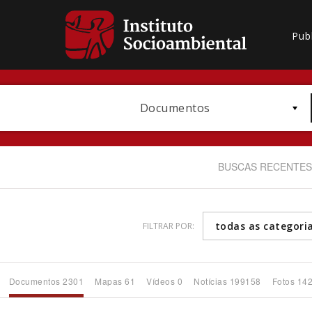
Pub
Documentos
BUSCAS RECENTES
todas as categori
FILTRAR POR:
Bioma / Bacia
Documentos 2301
Mapas 61
Vídeos 0
Notícias 199158
Fotos 14
Subtema