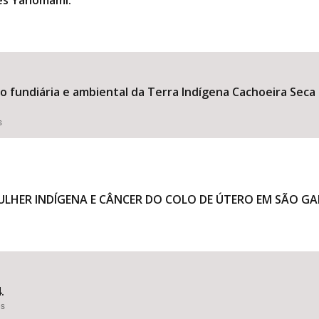
res Yanomami.
ão fundiária e ambiental da Terra Indígena Cachoeira Sec
s
ULHER INDÍGENA E CÂNCER DO COLO DE ÚTERO EM SÃO GA
.
es