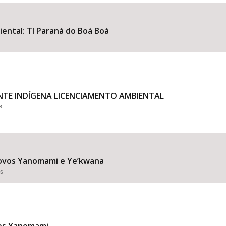
iental: TI Paraná do Boá Boá
Área Protegida
NTE INDÍGENA LICENCIAMENTO AMBIENTAL
s
ovos Yanomami e Ye’kwana
es