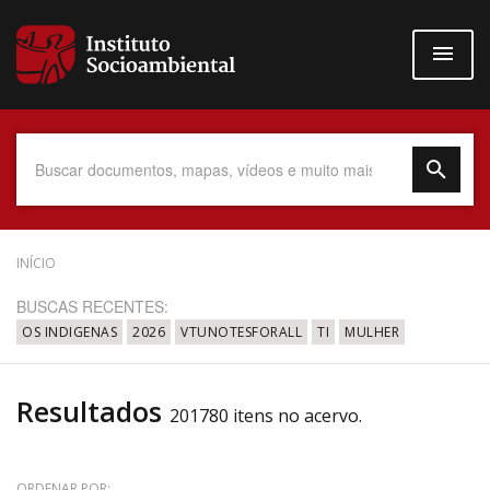
Pular
para
o
conteúdo
principal
Data do Documento
INÍCIO
BUSCAS RECENTES:
OS INDIGENAS
2026
VTUNOTESFORALL
TI
MULHER
Até
Resultados
201780 itens no acervo.
Povo Indígena
ORDENAR POR: