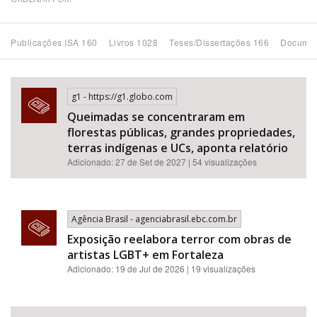
Bioma / Bacia
Publicações ISA 160
Livros 1028
Teses/Dissertações 166
Documen
Tema
g1 - https://g1.globo.com
Subtema
Queimadas se concentraram em
florestas públicas, grandes propriedades,
Área de Levantamento
terras indígenas e UCs, aponta relatório
Adicionado: 27 de Set de 2027 | 54 visualizações
Área Protegida
Agência Brasil - agenciabrasil.ebc.com.br
BUSCAR
Exposição reelabora terror com obras de
artistas LGBT+ em Fortaleza
Adicionado: 19 de Jul de 2026 | 19 visualizações