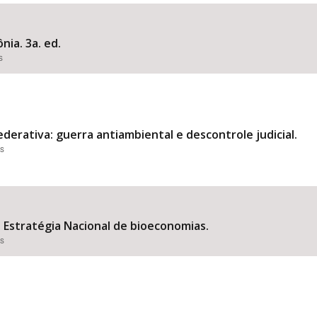
nia. 3a. ed.
s
Área Protegida
derativa: guerra antiambiental e descontrole judicial.
es
Estratégia Nacional de bioeconomias.
es