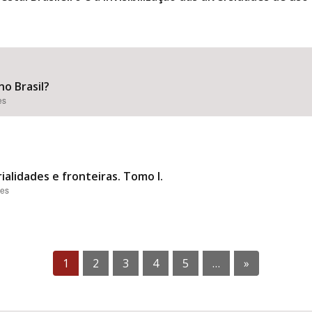
no Brasil?
es
ialidades e fronteiras. Tomo I.
ões
1
2
3
4
5
…
»