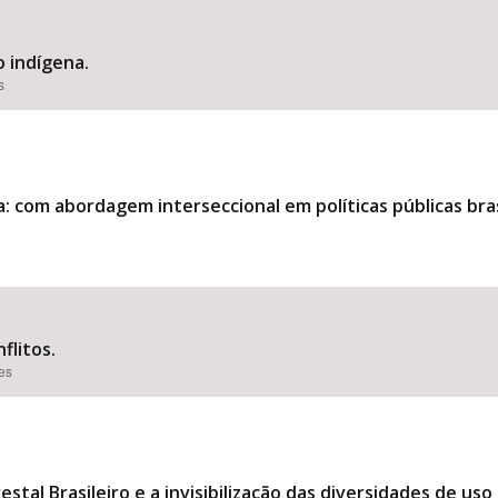
o indígena.
s
: com abordagem interseccional em políticas públicas bras
flitos.
ões
stal Brasileiro e a invisibilização das diversidades de uso