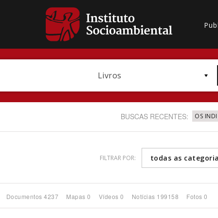
Pub
Livros
BUSCAS RECENTES:
OS IND
todas as categori
FILTRAR POR:
Bioma / Bacia
Documentos 4237
Mapas 0
Vídeos 0
Notícias 199158
Fotos 0
Subtema