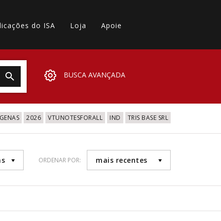
licações do ISA
Loja
Apoie
BUSCA AVANÇADA
IGENAS
2026
VTUNOTESFORALL
IND
TRIS BASE SRL
as
mais recentes
ORDENAR POR: