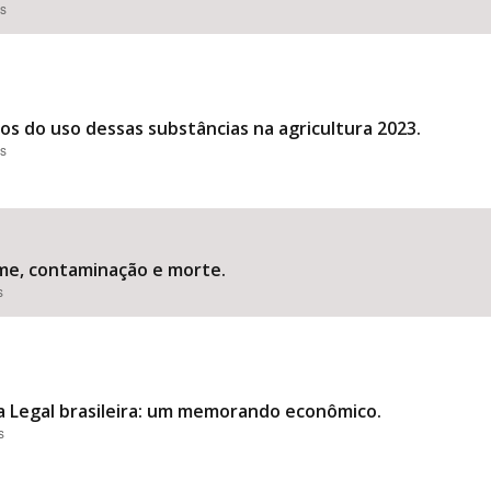
es
dos do uso dessas substâncias na agricultura 2023.
es
me, contaminação e morte.
s
ia Legal brasileira: um memorando econômico.
s