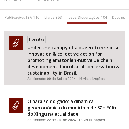
Bioma / Bacia
Publicações ISA 110
Livros 853
Teses/Dissertações 104
Document
Tema
Florestas
Subtema
Under the canopy of a queen-tree: social
innovation & collective action for
Área de Levantamento
promoting amazonian-nut value chain
development, biocultural conservation &
sustainability in Brazil.
Área Protegida
Adicionado:
09 de Set de 2024
| 16 visualizações
BUSCAR
O paraíso do gado: a dinâmica
geoeconômica do município de São Félix
do Xingu na atualidade.
Adicionado:
22 de Out de 2024
| 18 visualizações