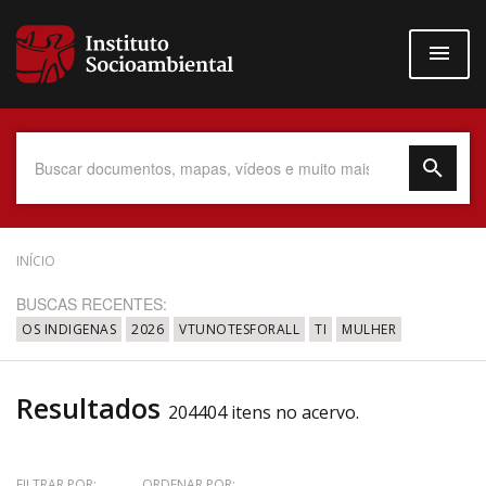
Pular
para
o
conteúdo
principal
Data do Documento
INÍCIO
BUSCAS RECENTES:
OS INDIGENAS
2026
VTUNOTESFORALL
TI
MULHER
Até
Resultados
204404 itens no acervo.
Povo Indígena
FILTRAR POR:
ORDENAR POR: