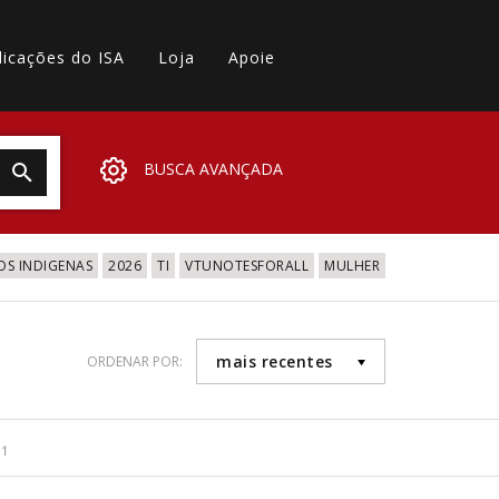
licações do ISA
Loja
Apoie
BUSCA AVANÇADA
OS INDIGENAS
2026
TI
VTUNOTESFORALL
MULHER
mais recentes
ORDENAR POR:
11