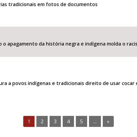
ias tradicionais em fotos de documentos
o o apagamento da história negra e indígena molda o raci
ra a povos indígenas e tradicionais direito de usar coca
1
2
3
4
5
…
»