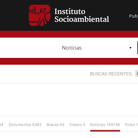
Pub
Notícias
BUSCAS RECENTES:
Bioma / Bacia
04
Documentos 6482
Mapas 69
Vídeos 0
Notícias 199158
Fotos 
Subtema