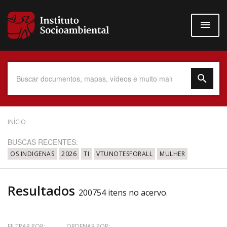
Pular
para
o
conteúdo
principal
Data do Documento
INÍCIO
BUSCAS RECENTES:
OS INDIGENAS
2026
TI
VTUNOTESFORALL
MULHER
Até
Resultados
200754 itens no acervo.
Povo Indígena
FILTRAR POR:
ORDENAR POR: