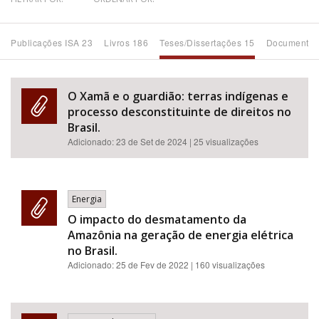
Bioma / Bacia
Publicações ISA 23
Livros 186
Teses/Dissertações 15
Documentos
Tema
O Xamã e o guardião: terras indígenas e
Subtema
processo desconstituinte de direitos no
Brasil.
Adicionado:
23 de Set de 2024
| 25 visualizações
Área de Levantamento
Área Protegida
Energia
O impacto do desmatamento da
BUSCAR
Amazônia na geração de energia elétrica
no Brasil.
Adicionado:
25 de Fev de 2022
| 160 visualizações