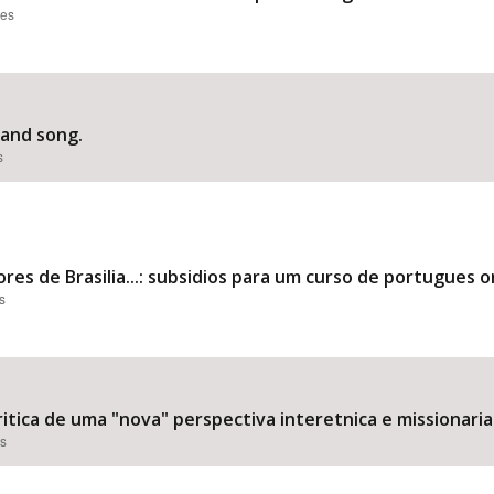
ões
 and song.
s
ores de Brasilia...: subsidios para um curso de portugues 
s
critica de uma "nova" perspectiva interetnica e missionaria
es