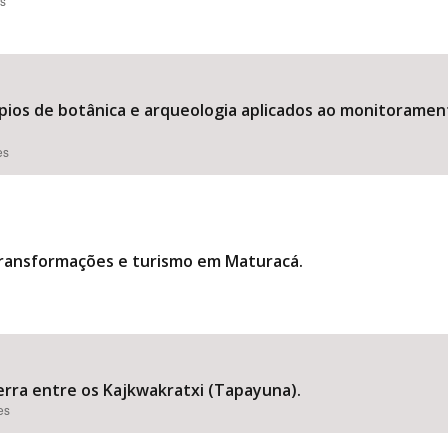
es
ípios de botânica e arqueologia aplicados ao monitoramen
es
transformações e turismo em Maturacá.
rra entre os Kajkwakratxi (Tapayuna).
es