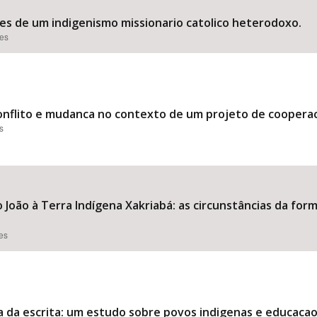
aces de um indigenismo missionario catolico heterodoxo.
ões
conflito e mudanca no contexto de um projeto de coopera
s
o João à Terra Indígena Xakriabá: as circunstâncias da f
ões
da escrita: um estudo sobre povos indigenas e educacao es