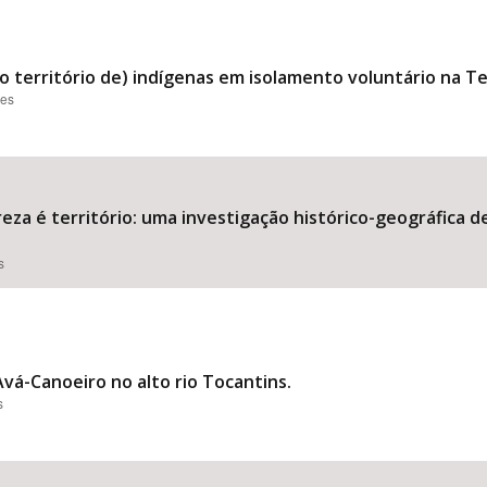
o território de) indígenas em isolamento voluntário na T
ões
reza é território: uma investigação histórico-geográfica 
s
Avá-Canoeiro no alto rio Tocantins.
s