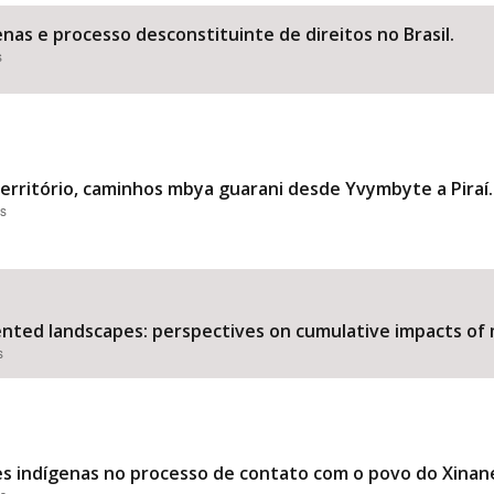
nas e processo desconstituinte de direitos no Brasil.
s
Área Protegida
território, caminhos mbya guarani desde Yvymbyte a Piraí.
es
nted landscapes: perspectives on cumulative impacts of m
s
s indígenas no processo de contato com o povo do Xinane 