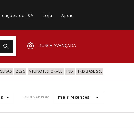
licações do ISA
Loja
Apoie
BUSCA AVANÇADA
IGENAS
2026
VTUNOTESFORALL
IND
TRIS BASE SRL
as
mais recentes
ORDENAR POR: