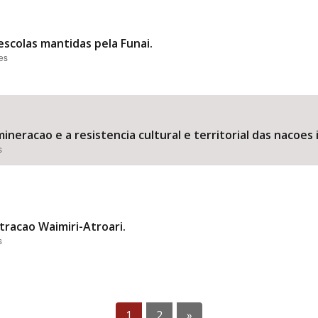
s escolas mantidas pela Funai.
ões
neracao e a resistencia cultural e territorial das nacoes 
s
atracao Waimiri-Atroari.
s
1
2
»