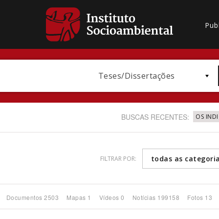
Pub
Teses/Dissertações
BUSCAS RECENTES:
OS IND
todas as categori
FILTRAR POR:
Bioma / Bacia
Documentos 2503
Mapas 1
Vídeos 0
Notícias 199158
Fotos 13
Subtema