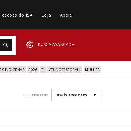
licações do ISA
Loja
Apoie
BUSCA AVANÇADA
OS INDIGENAS
2026
TI
VTUNOTESFORALL
MULHER
mais recentes
ORDENAR POR: