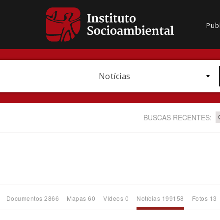
Pub
Notícias
BUSCAS RECENTES:
Bioma / Bacia
Documentos 2866
Mapas 60
Vídeos 0
Notícias 199158
Fotos 13
Subtema