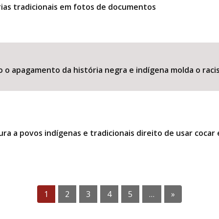
ias tradicionais em fotos de documentos
o o apagamento da história negra e indígena molda o raci
ra a povos indígenas e tradicionais direito de usar coca
1
2
3
4
5
…
»