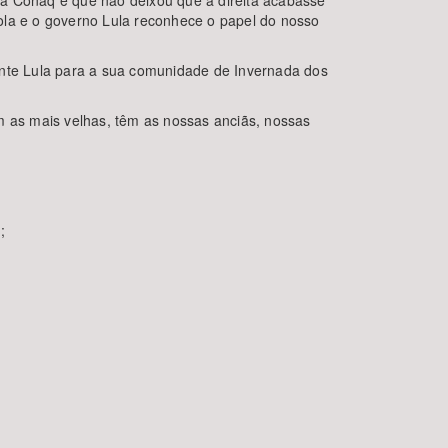
 da Conaq é que não deixou que a direita acabasse
mbola e o governo Lula reconhece o papel do nosso
ente Lula para a sua comunidade de Invernada dos
m as mais velhas, têm as nossas anciãs, nossas
;