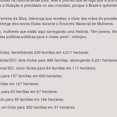
ombolas na história desse país. Mas é preciso que se diga que a luta
ue a titulação é prioridade no seu mandato, porque o Brasil é quilo
.
rreira da Silva, liderança que recebeu o título das mãos do presid
trega dos novos títulos durante o Encontro Nacional de Mulheres.
a, mulheres que estão aqui carregando uma história. Têm jovens, tê
das políticas públicas para o nosso povo", reforçou.
ítulos, beneficiando 250 famílias em 4.211 hectares;
oiás/GO): dois títulos para 888 famílias, abrangendo 6.221 hectares
os/SC): cinco títulos para 84 famílias em 111 hectares;
os para 137 famílias em 690 hectares;
mílias em 127 hectares;
 para 20 famílias em 67 hectares;
ulo para 35 famílias em 194 hectares;
 um título para 352 famílias em 51 hectares.