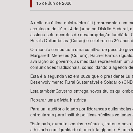
15 de Jun de 2026
A noite da última quinta-feira (11) representou um 
aconteceu de 10 a 14 de junho no Distrito Federal, o
Área de Levantamento
assinou sete decretos de desapropriação fundiária.
Rurais Quilombolas (Conaq) e celebrou os 30 anos d
O anúncio contou com uma comitiva de peso do govern
Margareth Menezes (Cultura), Rachel Barros (Igualda
avaliação do governo, as medidas representam um ava
comunidades tradicionais, consolidando a agenda de 
Esta é a segunda vez em 2026 que o presidente Lula 
Desenvolvimento Rural Sustentável e Solidário (CN
Leia tambémGoverno entrega novos títulos quilombo
Reparar uma dívida histórica
Para um auditório lotado por lideranças quilombolas
enfrentaram para instituir políticas públicas voltada
"Este país, durante séculos e séculos, tratou o povo
a história com igualdade é uma luta gigante. É uma 