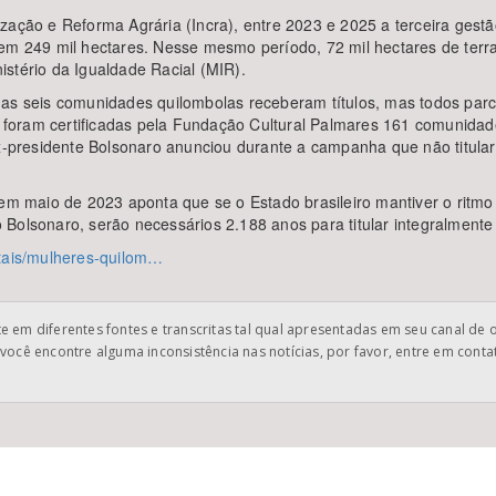
zação e Reforma Agrária (Incra), entre 2023 e 2025 a terceira gestã
em 249 mil hectares. Nesse mesmo período, 72 mil hectares de terras
stério da Igualdade Racial (MIR).
nas seis comunidades quilombolas receberam títulos, mas todos par
ão, foram certificadas pela Fundação Cultural Palmares 161 comunid
ex-presidente Bolsonaro anunciou durante a campanha que não titulari
em maio de 2023 aponta que se o Estado brasileiro mantiver o ritmo d
Bolsonaro, serão necessários 2.188 anos para titular integralmente
ntais/mulheres-quilom…
 em diferentes fontes e transcritas tal qual apresentadas em seu canal de 
você encontre alguma inconsistência nas notícias, por favor, entre em cont