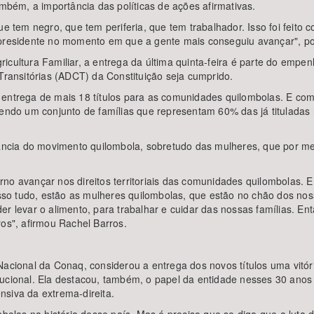
ambém, a importância das políticas de ações afirmativas.
ue tem negro, que tem periferia, que tem trabalhador. Isso foi feito
 presidente no momento em que a gente mais conseguiu avançar", p
cultura Familiar, a entrega da última quinta-feira é parte do empen
Transitórias (ADCT) da Constituição seja cumprido.
entrega de mais 18 títulos para as comunidades quilombolas. E com e
gendo um conjunto de famílias que representam 60% das já tituladas
tância do movimento quilombola, sobretudo das mulheres, que por me
no avançar nos direitos territoriais das comunidades quilombolas. E 
isso tudo, estão as mulheres quilombolas, que estão no chão dos noss
r levar o alimento, para trabalhar e cuidar das nossas famílias. Ent
ros", afirmou Rachel Barros.
 Nacional da Conaq, considerou a entrega dos novos títulos uma vit
ucional. Ela destacou, também, o papel da entidade nesses 30 anos 
nsiva da extrema-direita.