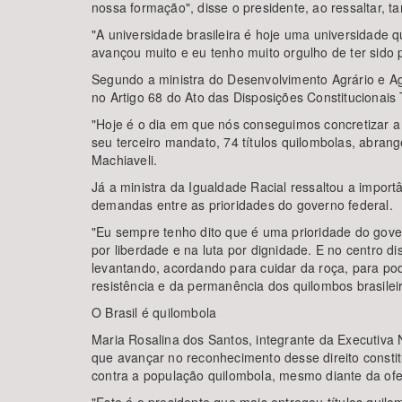
nossa formação", disse o presidente, ao ressaltar, t
"A universidade brasileira é hoje uma universidade q
avançou muito e eu tenho muito orgulho de ter sido
Segundo a ministra do Desenvolvimento Agrário e Agri
no Artigo 68 do Ato das Disposições Constitucionais 
"Hoje é o dia em que nós conseguimos concretizar a 
seu terceiro mandato, 74 títulos quilombolas, abran
Machiaveli.
Já a ministra da Igualdade Racial ressaltou a impor
demandas entre as prioridades do governo federal.
"Eu sempre tenho dito que é uma prioridade do gover
por liberdade e na luta por dignidade. E no centro d
levantando, acordando para cuidar da roça, para pode
resistência e da permanência dos quilombos brasilei
O Brasil é quilombola
Maria Rosalina dos Santos, integrante da Executiva
que avançar no reconhecimento desse direito constit
contra a população quilombola, mesmo diante da ofe