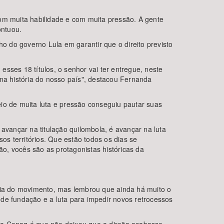
 com muita habilidade e com muita pressão. A gente
ontuou.
ho do governo Lula em garantir que o direito previsto
sses 18 títulos, o senhor vai ter entregue, neste
 na história do nosso país", destacou Fernanda
io de muita luta e pressão conseguiu pautar suas
avançar na titulação quilombola, é avançar na luta
os territórios. Que estão todos os dias se
ão, vocês são as protagonistas históricas da
ória do movimento, mas lembrou que ainda há muito o
de fundação e a luta para impedir novos retrocessos