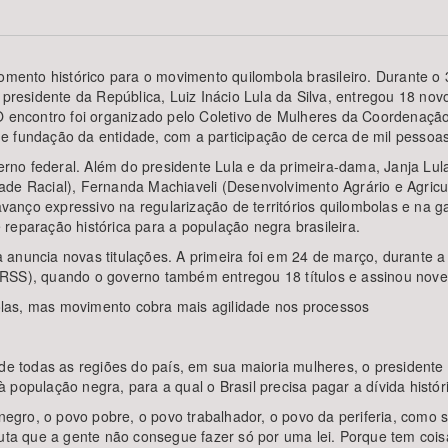
momento histórico para o movimento quilombola brasileiro. Durante 
 presidente da República, Luiz Inácio Lula da Silva, entregou 18 nov
Área Protegida
 O encontro foi organizado pelo Coletivo de Mulheres da Coordenaç
e fundação da entidade, com a participação de cerca de mil pessoas
o federal. Além do presidente Lula e da primeira-dama, Janja Lula 
de Racial), Fernanda Machiaveli (Desenvolvimento Agrário e Agricul
nço expressivo na regularização de territórios quilombolas e na ga
reparação histórica para a população negra brasileira.
anuncia novas titulações. A primeira foi em 24 de março, durante a
DRSS), quando o governo também entregou 18 títulos e assinou nove
las, mas movimento cobra mais agilidade nos processos
 de todas as regiões do país, em sua maioria mulheres, o presidente
s à população negra, para a qual o Brasil precisa pagar a dívida histó
 negro, o povo pobre, o povo trabalhador, o povo da periferia, como
luta que a gente não consegue fazer só por uma lei. Porque tem coisa