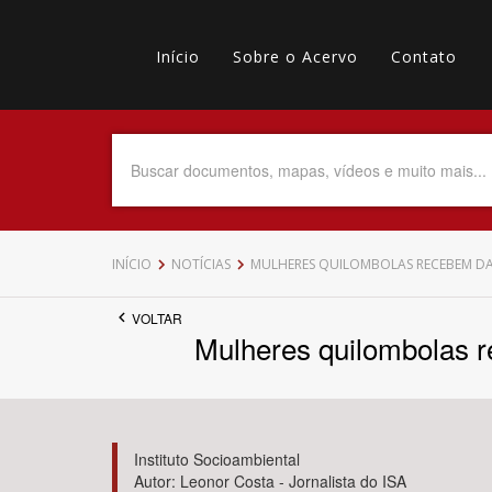
Pular
Main
para
o
Início
Sobre o Acervo
Contato
navigation
Menu
conteúdo
principal
secundário
Data do Documento
Até
INÍCIO
NOTÍCIAS
MULHERES QUILOMBOLAS RECEBEM DAS
VOLTAR
Mulheres quilombolas re
Povo Indígena
Instituto Socioambiental
Autor: Leonor Costa - Jornalista do ISA
Tema