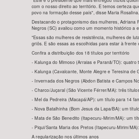
"Este é o presidente que mais entregou títulos quil
com o nosso direito ao território. E temos certeza q
povo na formação desse país", disse Maria Rosalina
Destacando o protagonismo das mulheres, Adriana Fe
Negros (SC) avaliou como um momento histórico a en
"Essas são mulheres de resistência, mulheres de lut
griôs. E são essas as escolhidas para estar à frente 
Confira a distribuição dos 18 títulos por território
- Kalunga do Mimoso (Arraias e Paranã/TO): quatro t
- Kalunga (Cavalcante, Monte Alegre e Teresina de G
- Invernada dos Negros (Abdon Batista e Campos Nov
- Charco/Juçaral (São Vicente Férrer/MA): três títul
- Mel da Pedreira (Macapá/AP): um título para 14 fa
- Nova Batalhinha (Bom Jesus da Lapa/BA): um título
- Mata de São Benedito (Itapecuru-Mirim/MA): um tít
- Piqui/Santa Maria dos Pretos (Itapecuru-Mirim/MA):
A regularização nos últimos anos