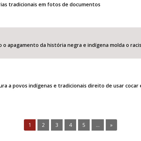
ias tradicionais em fotos de documentos
o o apagamento da história negra e indígena molda o raci
ra a povos indígenas e tradicionais direito de usar coca
1
2
3
4
5
…
»