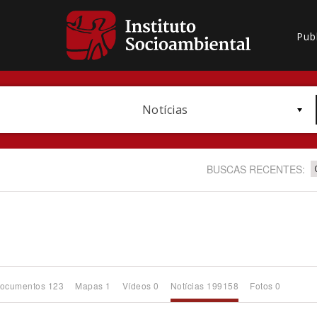
Pub
Notícias
BUSCAS RECENTES:
Bioma / Bacia
ocumentos 123
Mapas 1
Vídeos 0
Notícias 199158
Fotos 0
Subtema