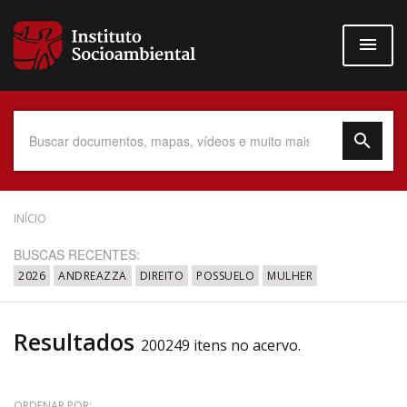
Pular
para
o
conteúdo
principal
Data do Documento
INÍCIO
BUSCAS RECENTES:
2026
ANDREAZZA
DIREITO
POSSUELO
MULHER
Até
Resultados
200249 itens no acervo.
Povo Indígena
ORDENAR POR: