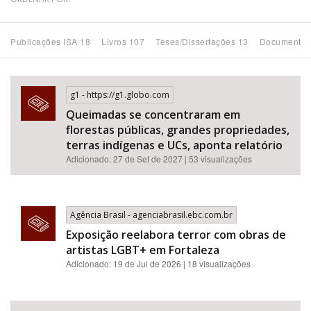
Bioma / Bacia
Publicações ISA 18
Livros 107
Teses/Dissertações 13
Documentos
Tema
g1 - https://g1.globo.com
Subtema
Queimadas se concentraram em
florestas públicas, grandes propriedades,
Área de Levantamento
terras indígenas e UCs, aponta relatório
Adicionado: 27 de Set de 2027 | 53 visualizações
Área Protegida
Agência Brasil - agenciabrasil.ebc.com.br
BUSCAR
Exposição reelabora terror com obras de
artistas LGBT+ em Fortaleza
Adicionado: 19 de Jul de 2026 | 18 visualizações