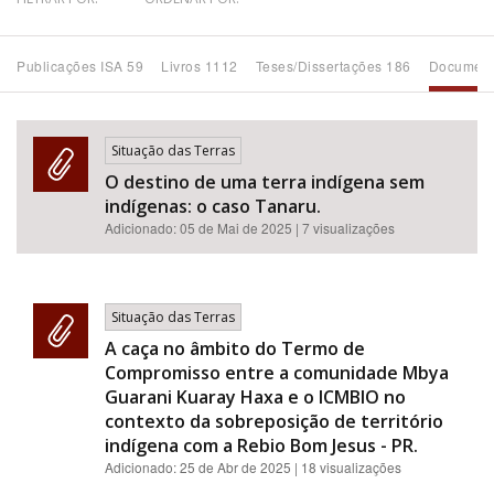
Bioma / Bacia
Publicações ISA 59
Livros 1112
Teses/Dissertações 186
Document
Tema
Situação das Terras
Subtema
O destino de uma terra indígena sem
indígenas: o caso Tanaru.
Área de Levantamento
Adicionado:
05 de Mai de 2025
| 7 visualizações
Área Protegida
Situação das Terras
A caça no âmbito do Termo de
BUSCAR
Compromisso entre a comunidade Mbya
Guarani Kuaray Haxa e o ICMBIO no
contexto da sobreposição de território
indígena com a Rebio Bom Jesus - PR.
Adicionado:
25 de Abr de 2025
| 18 visualizações