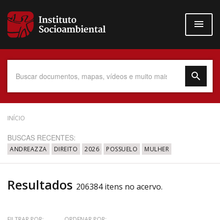
Pular
para
o
conteúdo
principal
Data do Documento
INÍCIO
BUSCAS RECENTES:
ANDREAZZA
DIREITO
2026
POSSUELO
MULHER
Até
Resultados
206384 itens no acervo.
Povo Indígena
FILTRAR POR:
ORDENAR POR: