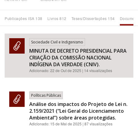
Bioma / Bacia
Publicações ISA 138
Livros 812
Teses/Dissertações 154
Document
Tema
Sociedade Civil e Indigenismo
Subtema
MINUTA DE DECRETO PRESIDENCIAL PARA
CRIAÇÃO DA COMISSÃO NACIONAL
Área de Levantamento
INDÍGENA DA VERDADE (CNIV).
Adicionado:
22 de Out de 2025
| 14 visualizações
Área Protegida
Políticas Públicas
BUSCAR
Análise dos impactos do Projeto de Lei n.
2.159/2021 (“Lei Geral do Licenciamento
Ambiental”) sobre áreas protegidas.
Adicionado:
15 de Mai de 2025
| 87 visualizações