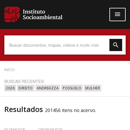
Pular
para
o
conteúdo
principal
Data do Documento
INÍCIO
BUSCAS RECENTES:
2026
DIREITO
ANDREAZZA
POSSUELO
MULHER
Até
Resultados
201456 itens no acervo.
Povo Indígena
FILTRAR POR:
ORDENAR POR: