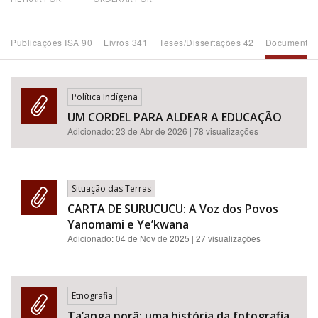
Bioma / Bacia
Publicações ISA 90
Livros 341
Teses/Dissertações 42
Documentos
Tema
Política Indígena
Subtema
UM CORDEL PARA ALDEAR A EDUCAÇÃO
Adicionado:
23 de Abr de 2026
| 78 visualizações
Área de Levantamento
Área Protegida
Situação das Terras
CARTA DE SURUCUCU: A Voz dos Povos
Yanomami e Ye’kwana
BUSCAR
Adicionado:
04 de Nov de 2025
| 27 visualizações
Etnografia
Ta’anga porã: uma história da fotografia