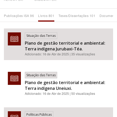
Bioma / Bacia
Publicações ISA 96
Livros 801
Teses/Dissertações 101
Documento
Tema
Situação das Terras
Subtema
Plano de gestão territorial e ambiental:
Terra indígena Jurubaxi-Téa.
Área de Levantamento
Adicionado:
16 de Abr de 2025
| 35 visualizações
Área Protegida
Situação das Terras
Plano de gestão territorial e ambiental:
BUSCAR
Terra indígena Uneiuxi.
Adicionado:
16 de Abr de 2025
| 50 visualizações
Políticas Públicas