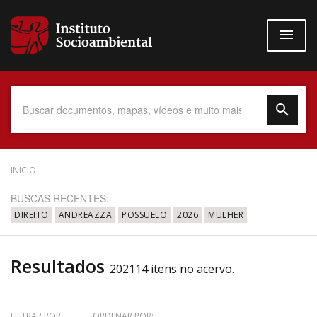
Pular
para
o
conteúdo
principal
Data do Documento
INÍCIO
BUSCAS RECENTES:
DIREITO
ANDREAZZA
POSSUELO
2026
MULHER
Até
Resultados
202114 itens no acervo.
Povo Indígena
FILTRAR POR:
ORDENAR POR: