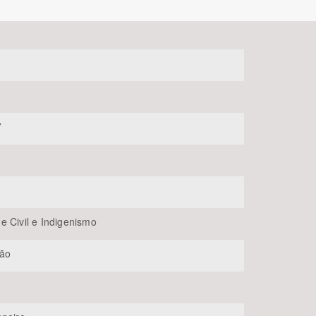
7
BUSCAR
e Civil e Indigenismo
ção