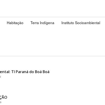
Habitação
Terra Indígena
Instituto Socioambiental
ental: TI Paraná do Boá Boá
s
AÇÃO
es