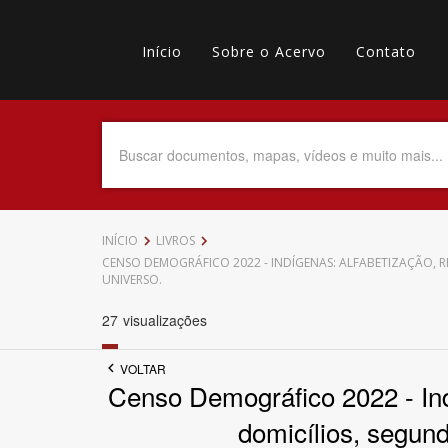
Pular
Main
para
o
Início
Sobre o Acervo
Contato
navigation
Menu
conteúdo
principal
secundário
Data do Documento
Até
INÍCIO
LIVROS
CENSO DEMOGRÁFICO 2022 - INDÍGENAS: ALFABETIZAÇÃO, R
UNIVERSO.
27
visualizações
Povo Indígena
VOLTAR
Censo Demográfico 2022 - Indí
domicílios, segundo
Tema