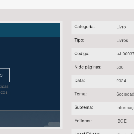
Categoria:
Livro
Área Protegida
Tipo:
Livros
Codigo:
I4L0003
N de páginas:
500
VO
Data:
2024
Tema:
Sociedad
Subtema:
Informa
Editoras:
IBGE