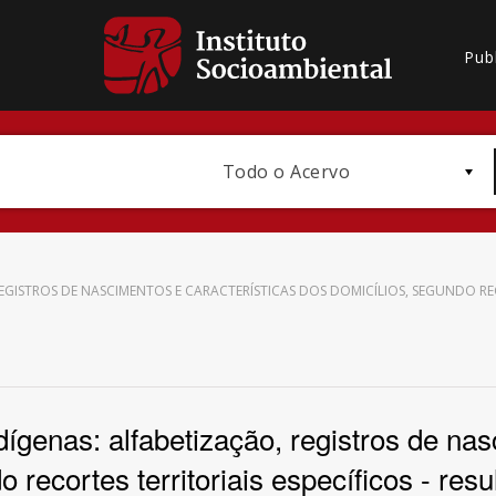
Pub
Todo o Acervo
EGISTROS DE NASCIMENTOS E CARACTERÍSTICAS DOS DOMICÍLIOS, SEGUNDO REC
Bioma / Bacia
genas: alfabetização, registros de nas
 recortes territoriais específicos - res
Subtema