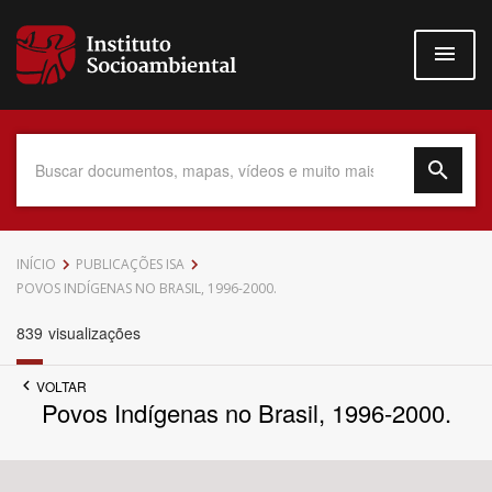
Pular
para
o
conteúdo
principal
Data do Documento
INÍCIO
PUBLICAÇÕES ISA
POVOS INDÍGENAS NO BRASIL, 1996-2000.
839
visualizações
Até
VOLTAR
Povos Indígenas no Brasil, 1996-2000.
Povo Indígena