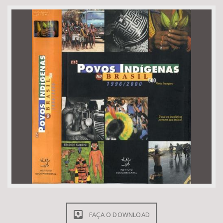
Bioma / Bacia
Tema
Subtema
Área de Levantamento
Área Protegida
BUSCAR
FAÇA O DOWNLOAD