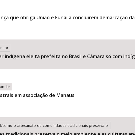
a que obriga União e Funai a concluírem demarcação da T
om.br
r indígena eleita prefeita no Brasil e Câmara só com indí
com.br
strais em associação de Manaus
3/como-o-artesanato-de-comunidades-tradicionais-preserva-o-
tradicionais preserva o meio ambiente e as culturas anc