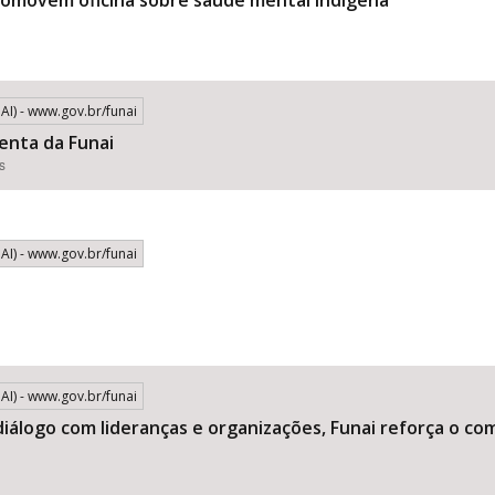
romovem oficina sobre saúde mental indígena
I) - www.gov.br/funai
denta da Funai
s
I) - www.gov.br/funai
I) - www.gov.br/funai
 diálogo com lideranças e organizações, Funai reforça o c