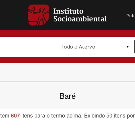
Pub
Todo o Acervo
Baré
Bioma / Bacia
stem
itens para o termo acima. Exibindo 50 itens por
607
Subtema