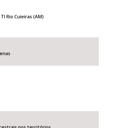
I Rio Cuieiras (AM)
genas
estrais nos territórios