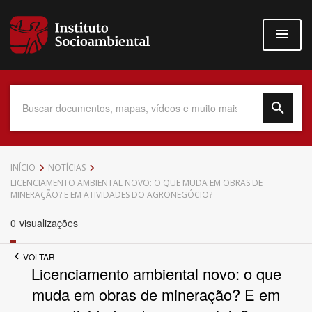
Pular
para
o
conteúdo
principal
Data do Documento
INÍCIO
NOTÍCIAS
LICENCIAMENTO AMBIENTAL NOVO: O QUE MUDA EM OBRAS DE
MINERAÇÃO? E EM ATIVIDADES DO AGRONEGÓCIO?
0
visualizações
Até
VOLTAR
Licenciamento ambiental novo: o que
muda em obras de mineração? E em
Povo Indígena