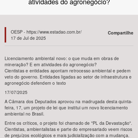
atividades do agronegócio?
Bioma / Bacia
Tema
OESP - https://www.estadao.com.br/
Compartilhe
17 de Jul de 2025
Subtema
Licenciamento ambiental novo: o que muda em obras de
Área de Levantamento
mineração? E em atividades do agronegócio?
Cientistas e entidades apontam retrocesso ambiental e pedem
veto do governo. Entidades ligadas ao setor de infraestrutura e
Área Protegida
agronegócio defendem o texto
17/07/2025
BUSCAR
A Câmara dos Deputados aprovou na madrugada desta quinta-
feira, 17, um projeto de lei que institui um novo licenciamento
ambiental no Brasil.
Entre os críticos, o projeto foi chamado de "PL da Devastação".
Cientistas, ambientalistas e parte do empresariado veem riscos
de prejuízos ecológicos e mais judicialização com a mudança.