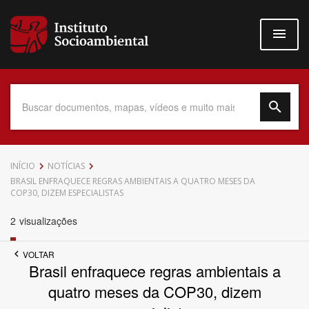
Pular
para
o
conteúdo
principal
Data do Documento
INÍCIO
NOTÍCIAS
BRASIL ENFRAQUECE REGRAS AMBIENTAIS A QUATRO MESES DA
COP30, DIZEM ESPECIALISTAS
2
visualizações
Até
VOLTAR
Brasil enfraquece regras ambientais a
quatro meses da COP30, dizem
Povo Indígena