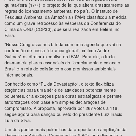
quinta-feira (17/7), o projeto de lei que altera drasticamente as
regras do licenciamento ambiental no país. O Instituto de
Pesquisa Ambiental da Amazônia (IPAM) classificou a medida
como um grave retrocesso às vésperas da Conferência do
Clima da ONU (COP30), que será realizada em Belém, no
Pará.
"Nosso Congresso nos brinda com uma agenda que vai na
contramão de nossa liderança global", criticou André
Guimarães, diretor-executivo do IPAM. Para ele, o texto
desmantela pilares essenciais do licenciamento e coloca o
Brasil em rota de colisão com compromissos ambientais
internacionais.
Conhecido como "PL da Devastação", o texto flexibiliza
exigências para uma série de atividades potencialmente
poluentes, cria exceções para obras estratégicas e permite
autorizações com base em simples declarações de
compromisso. A proposta, aprovada por 267 votos a 116,
segue agora para sanção ou veto do presidente Luiz Inácio
Lula da Silva.
Um dos pontos mais polêmicos da proposta é a ampliação da
Licença por Adesão e Compromisso (LAC), que dispensa a