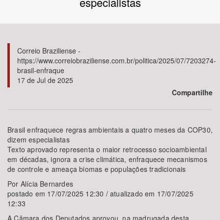
especialistas
Bioma / Bacia
Tema
Correio Braziliense -
https://www.correiobraziliense.com.br/politica/2025/07/7203274-
brasil-enfraque
Subtema
17 de Jul de 2025
Compartilhe
Área de Levantamento
Área Protegida
Brasil enfraquece regras ambientais a quatro meses da COP30,
dizem especialistas
Texto aprovado representa o maior retrocesso socioambiental
em décadas, ignora a crise climática, enfraquece mecanismos
BUSCAR
de controle e ameaça biomas e populações tradicionais
Por Alícia Bernardes
postado em 17/07/2025 12:30 / atualizado em 17/07/2025
12:33
A Câmara dos Deputados aprovou, na madrugada desta