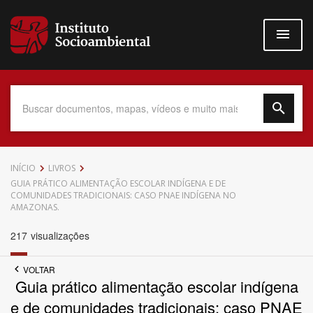
Pular
para
o
conteúdo
principal
Data do Documento
INÍCIO
LIVROS
GUIA PRÁTICO ALIMENTAÇÃO ESCOLAR INDÍGENA E DE
COMUNIDADES TRADICIONAIS: CASO PNAE INDÍGENA NO
AMAZONAS.
217
visualizações
Até
VOLTAR
Guia prático alimentação escolar indígena
e de comunidades tradicionais: caso PNAE
Povo Indígena