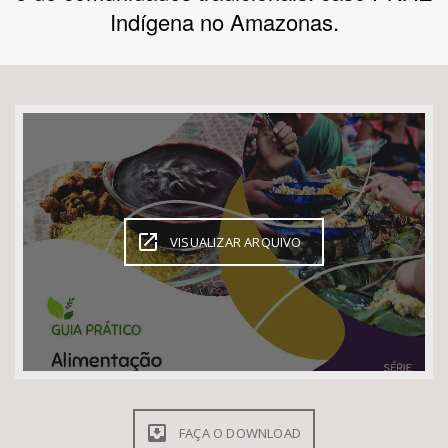
Indígena no Amazonas.
Bioma / Bacia
Tema
Subtema
Área de Levantamento
VISUALIZAR ARQUIVO
Área Protegida
BUSCAR
FAÇA O DOWNLOAD