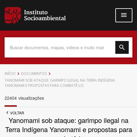
Pular
para
o
conteúdo
principal
Data do Documento
INÍCIO
DOCUMENTOS
YANOMAMI SOB ATAQUE: GARIMPO ILEGAL NA TERRA INDÍGENA
YANOMAMI E PROPOSTAS PARA COMBATÊ-LO.
22404
visualizações
Até
VOLTAR
Yanomami sob ataque: garimpo ilegal na
Terra Indígena Yanomami e propostas para
Povo Indígena