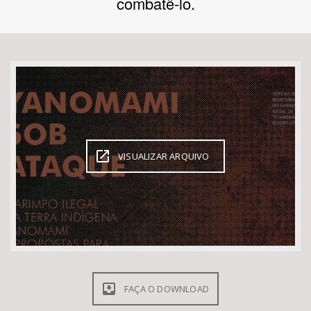
combatê-lo.
Bioma / Bacia
Tema
Subtema
Área de Levantamento
VISUALIZAR ARQUIVO
Área Protegida
BUSCAR
FAÇA O DOWNLOAD