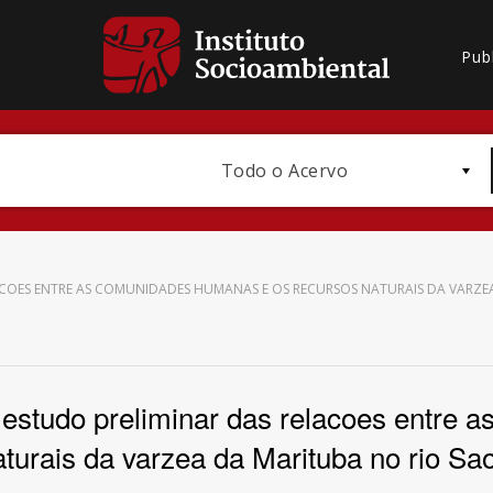
Pub
Todo o Acervo
ACOES ENTRE AS COMUNIDADES HUMANAS E OS RECURSOS NATURAIS DA VARZE
Bioma / Bacia
estudo preliminar das relacoes entre 
turais da varzea da Marituba no rio Sa
Subtema