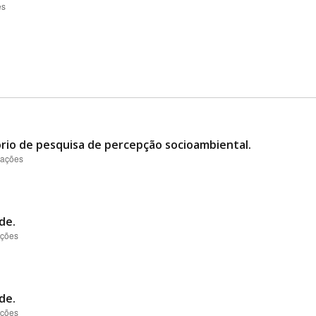
es
ório de pesquisa de percepção socioambiental.
zações
de.
ações
de.
ações