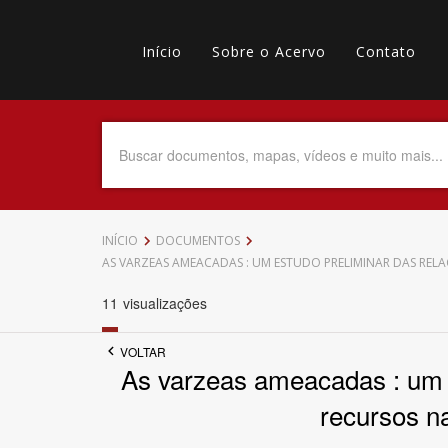
Pular
Main
para
o
Início
Sobre o Acervo
Contato
navigation
Menu
conteúdo
principal
secundário
Data do Documento
Até
INÍCIO
DOCUMENTOS
AS VARZEAS AMEACADAS : UM ESTUDO PRELIMINAR DAS REL
11
visualizações
Povo Indígena
VOLTAR
As varzeas ameacadas : um 
recursos na
Tema