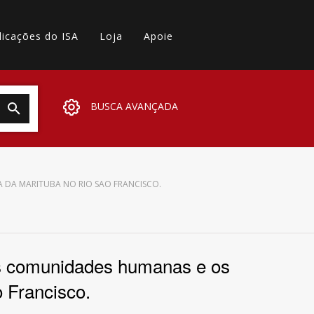
licações do ISA
Loja
Apoie
BUSCA AVANÇADA
A DA MARITUBA NO RIO SAO FRANCISCO.
as comunidades humanas e os
o Francisco.