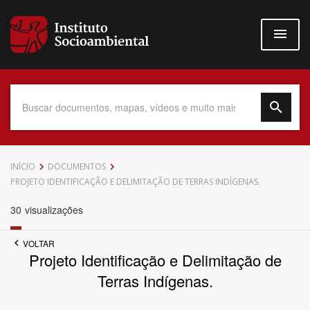
Pular
para
o
conteúdo
principal
Data do Documento
INÍCIO
DOCUMENTOS
PROJETO IDENTIFICAÇÃO E DELIMITAÇÃO DE TERRAS INDÍGENAS.
30
visualizações
Até
VOLTAR
Projeto Identificação e Delimitação de
Terras Indígenas.
Povo Indígena