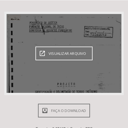
Bioma / Bacia
Tema
Subtema
VISUALIZAR ARQUIVO
Área de Levantamento
Área Protegida
BUSCAR
FAÇA O DOWNLOAD