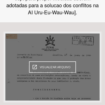
adotadas para a solucao dos conflitos na
Bioma / Bacia
AI Uru-Eu-Wau-Wau].
Tema
Subtema
Área de Levantamento
Área Protegida
VISUALIZAR ARQUIVO
BUSCAR