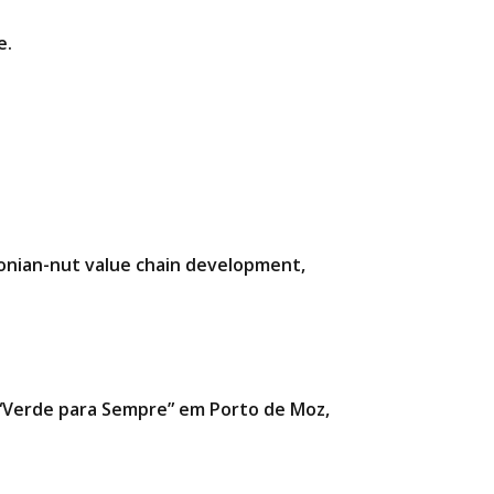
e.
zonian-nut value chain development,
a “Verde para Sempre” em Porto de Moz,