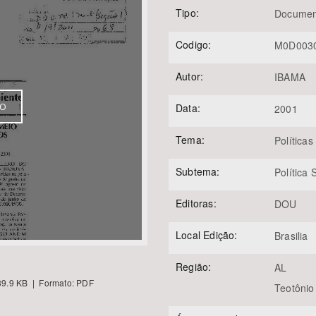
Tipo:
Documen
Codigo:
M0D003
Área Protegida
Autor:
IBAMA
VO
Data:
2001
Tema:
Políticas
Subtema:
Política
Editoras:
DOU
Local Edição:
Brasilia
Região:
AL
9.9 KB | Formato: PDF
Teotônio 