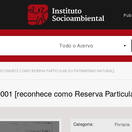
Pub
Todo o Acervo
1 [RECONHECE COMO RESERVA PARTICULAR DO PATRIMONIO NATURAL].
/2001 [reconhece como Reserva Particula
Bioma / Bacia
Categoria:
Portaria
Subtema