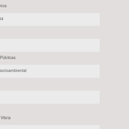
tos
04
 Públicas
BUSCAR
 Socioambiental
Vilela