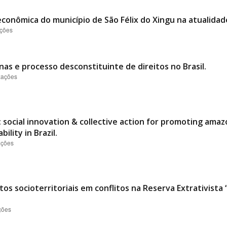
conômica do município de São Félix do Xingu na atualidad
ações
nas e processo desconstituinte de direitos no Brasil.
izações
 social innovation & collective action for promoting ama
ility in Brazil.
ações
os socioterritoriais em conflitos na Reserva Extrativist
ções