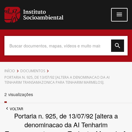
Pular
para
o
conteúdo
principal
Data do Documento
INÍCIO
DOCUMENTOS
PORTARIA N. 925, DE 13/07/92 [ALTERA A DENOMINACAO DA AI
TENHARIM TRANSAMAZONICA PARA TENHARIM MARMELOS].
2
visualizações
Até
VOLTAR
Portaria n. 925, de 13/07/92 [altera a
denominacao da AI Tenharim
Povo Indígena