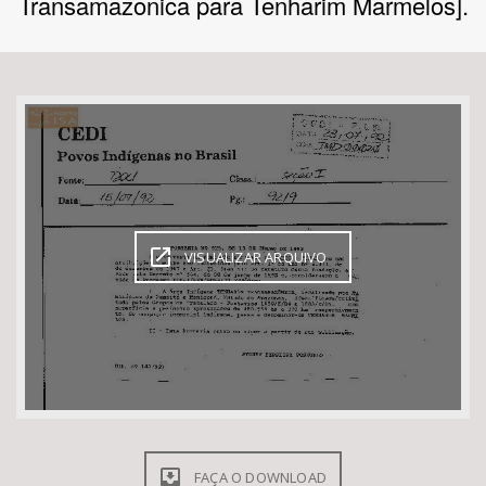
Transamazonica para Tenharim Marmelos].
Bioma / Bacia
Tema
Subtema
Área de Levantamento
VISUALIZAR ARQUIVO
Área Protegida
BUSCAR
FAÇA O DOWNLOAD