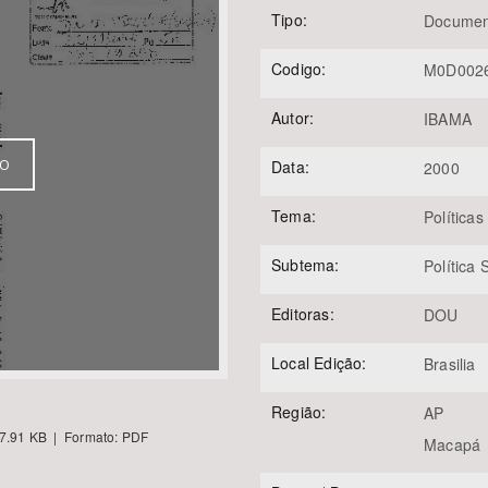
Tipo:
Documen
Codigo:
M0D002
Área Protegida
Autor:
IBAMA
VO
Data:
2000
Tema:
Políticas
Subtema:
Política
Editoras:
DOU
Local Edição:
Brasilia
Região:
AP
7.91 KB | Formato: PDF
Macapá