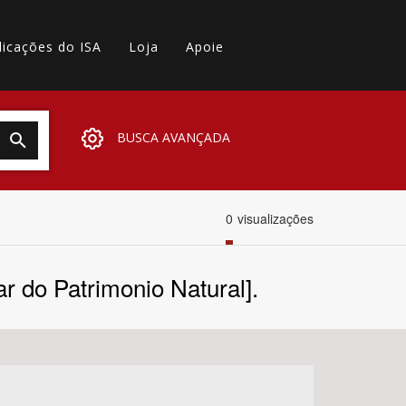
licações do ISA
Loja
Apoie
BUSCA AVANÇADA
0
visualizações
r do Patrimonio Natural].