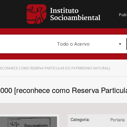
Pub
Todo o Acervo
0 [RECONHECE COMO RESERVA PARTICULAR DO PATRIMONIO NATURAL].
/2000 [reconhece como Reserva Particula
Bioma / Bacia
Categoria:
Portaria
Subtema