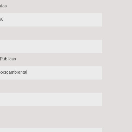
tos
68
 Públicas
BUSCAR
 Socioambiental