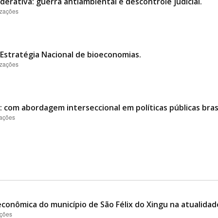
derativa: guerra antiambiental e descontrole judicial.
izações
Estratégia Nacional de bioeconomias.
izações
 com abordagem interseccional em políticas públicas brasi
zações
conômica do município de São Félix do Xingu na atualidad
ações