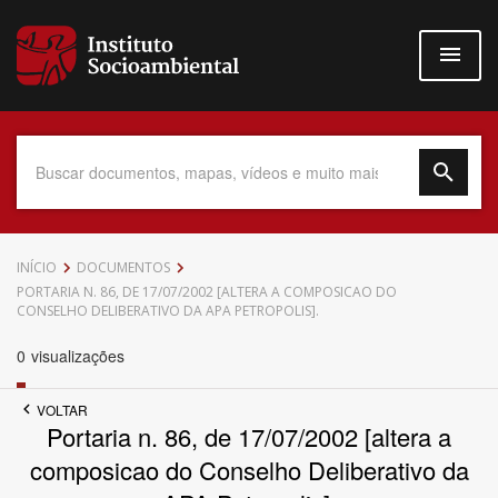
Pular
para
o
conteúdo
principal
Data do Documento
INÍCIO
DOCUMENTOS
PORTARIA N. 86, DE 17/07/2002 [ALTERA A COMPOSICAO DO
CONSELHO DELIBERATIVO DA APA PETROPOLIS].
0
visualizações
Até
VOLTAR
Portaria n. 86, de 17/07/2002 [altera a
composicao do Conselho Deliberativo da
Povo Indígena