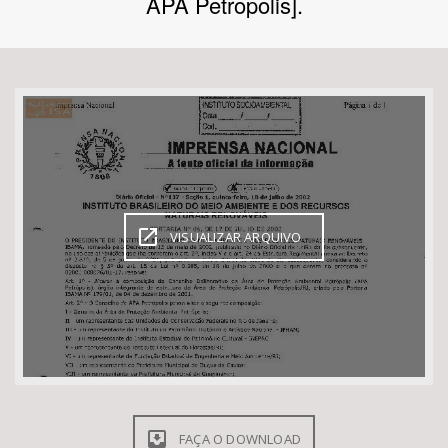
APA Petropolis].
Bioma / Bacia
Tema
Subtema
Área de Levantamento
VISUALIZAR ARQUIVO
Área Protegida
BUSCAR
FAÇA O DOWNLOAD