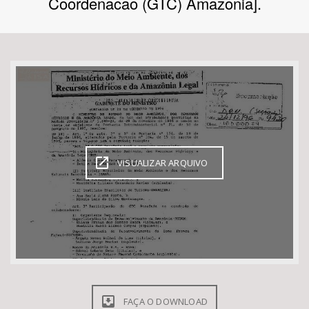
Coordenacao (GTC) Amazonia].
Bioma / Bacia
Tema
Subtema
Área de Levantamento
VISUALIZAR ARQUIVO
Área Protegida
BUSCAR
FAÇA O DOWNLOAD