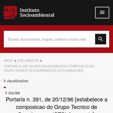
Pular
para
o
conteúdo
principal
Data do Documento
INÍCIO
DOCUMENTOS
PORTARIA N. 391, DE 20/12/96 [ESTABELECE A COMPOSICAO DO
GRUPO TECNICO DE COORDENACAO (GTC) AMAZONIA].
0
visualizações
Até
VOLTAR
Portaria n. 391, de 20/12/96 [estabelece a
composicao do Grupo Tecnico de
Povo Indígena