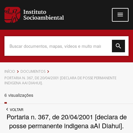
Pular
para
o
conteúdo
principal
Data do Documento
INÍCIO
DOCUMENTOS
PORTARIA N. 367, DE 20/04/2001 [DECLARA DE POSSE PERMANENTE
INDIGENA AAI DIAHUI].
6
visualizações
Até
VOLTAR
Portaria n. 367, de 20/04/2001 [declara de
posse permanente indigena aAI Diahui].
Povo Indígena