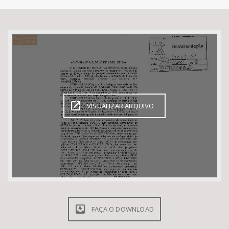
Bioma / Bacia
Tema
Subtema
Área de Levantamento
VISUALIZAR ARQUIVO
Área Protegida
BUSCAR
FAÇA O DOWNLOAD