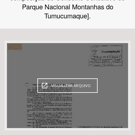
Parque Nacional Montanhas do
Bioma / Bacia
Tumucumaque].
Tema
Subtema
Área de Levantamento
Área Protegida
VISUALIZAR ARQUIVO
BUSCAR