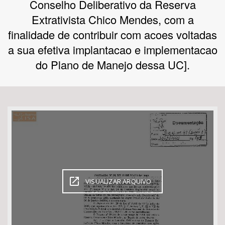
Conselho Deliberativo da Reserva
Extrativista Chico Mendes, com a
Bioma / Bacia
finalidade de contribuir com acoes voltadas
a sua efetiva implantacao e implementacao
Tema
do Plano de Manejo dessa UC].
Subtema
Área de Levantamento
Área Protegida
BUSCAR
VISUALIZAR ARQUIVO