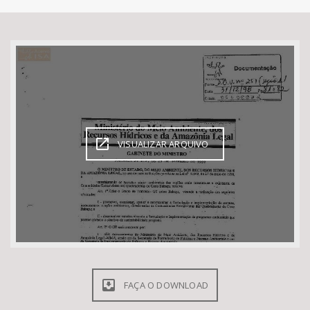
Bioma / Bacia
Tema
Subtema
Área de Levantamento
VISUALIZAR ARQUIVO
Área Protegida
BUSCAR
FAÇA O DOWNLOAD