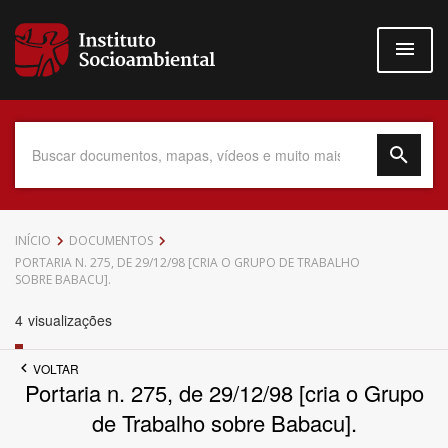
Pular
para
o
conteúdo
principal
Data do Documento
INÍCIO
DOCUMENTOS
PORTARIA N. 275, DE 29/12/98 [CRIA O GRUPO DE TRABALHO
SOBRE BABACU].
4
visualizações
Até
VOLTAR
Portaria n. 275, de 29/12/98 [cria o Grupo
de Trabalho sobre Babacu].
Povo Indígena