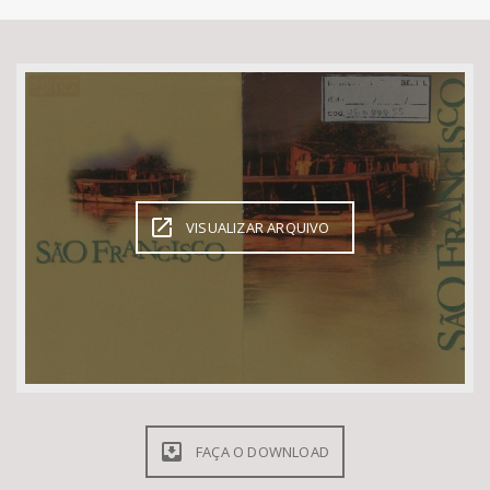
Bioma / Bacia
Tema
Subtema
Área de Levantamento
VISUALIZAR ARQUIVO
Área Protegida
BUSCAR
FAÇA O DOWNLOAD