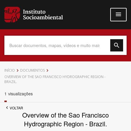
Pular
para
o
conteúdo
principal
Data do Documento
INÍCIO
DOCUMENTOS
OVERVIEW OF THE SAO FRANCISCO HYDROGRAPHIC REGION -
BRAZIL.
1
visualizações
Até
VOLTAR
Overview of the Sao Francisco
Hydrographic Region - Brazil.
Povo Indígena