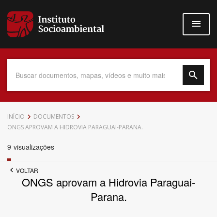
Pular
para
o
conteúdo
principal
Data do Documento
INÍCIO
DOCUMENTOS
ONGS APROVAM A HIDROVIA PARAGUAI-PARANA.
9
visualizações
Até
VOLTAR
ONGS aprovam a Hidrovia Paraguai-
Parana.
Povo Indígena