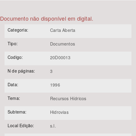
Bioma / Bacia
Documento não disponível em digital.
Categoria:
Tema
Carta Aberta
Tipo:
Documentos
Subtema
Codigo:
20D00013
Área de Levantamento
N de páginas:
3
Área Protegida
Data:
1996
Tema:
Recursos Hídricos
BUSCAR
Subtema:
Hidrovias
Local Edição:
s.l.