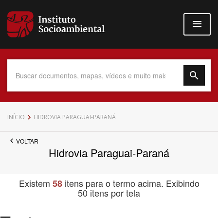
Pular
para
o
conteúdo
principal
Data do Documento
INÍCIO
HIDROVIA PARAGUAI-PARANÁ
VOLTAR
Hidrovia Paraguai-Paraná
Até
Existem
itens para o termo acima. Exibindo
58
50 itens por tela
Povo Indígena