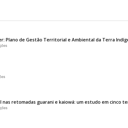
er: Plano de Gestão Territorial e Ambiental da Terra Indí
ações
ções
l nas retomadas guarani e kaiowá: um estudo em cinco ter
ações