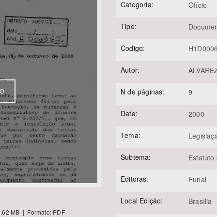
Categoria:
Ofício
Tipo:
Documen
Área Protegida
Codigo:
H1D000
Autor:
ALVAREZ,
N de páginas:
VO
9
Data:
2000
Tema:
Legislaç
Subtema:
Estatuto 
Editoras:
Funai
Local Edição:
Brasília
.62 MB | Formato: PDF