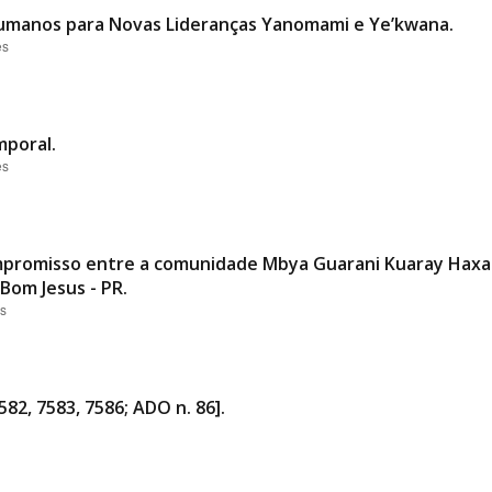
Humanos para Novas Lideranças Yanomami e Ye’kwana.
es
mporal.
es
promisso entre a comunidade Mbya Guarani Kuaray Haxa 
Bom Jesus - PR.
es
582, 7583, 7586; ADO n. 86].