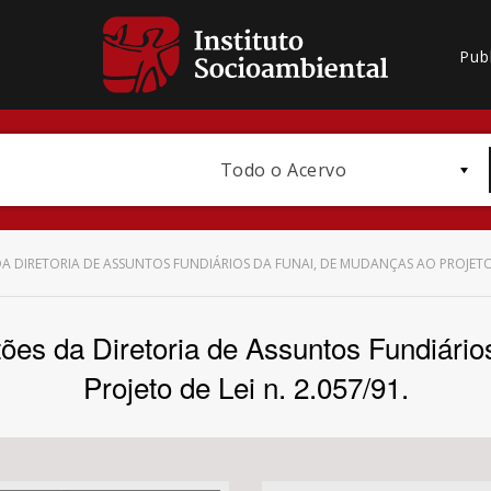
Pub
Todo o Acervo
DA DIRETORIA DE ASSUNTOS FUNDIÁRIOS DA FUNAI, DE MUDANÇAS AO PROJETO D
ões da Diretoria de Assuntos Fundiári
Bioma / Bacia
Projeto de Lei n. 2.057/91.
Subtema