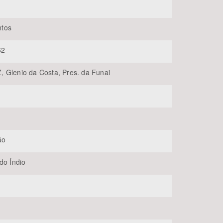
tos
62
 Glenio da Costa, Pres. da Funai
BUSCAR
ão
do Índio