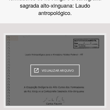
sagrada alto-xinguana: Laudo
Bioma / Bacia
antropológico.
Tema
Subtema
Área de Levantamento
Área Protegida
VISUALIZAR ARQUIVO
BUSCAR