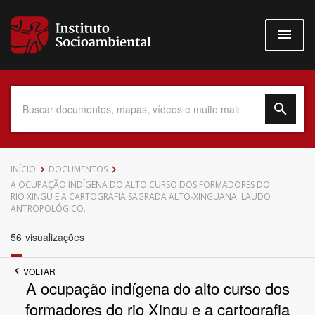
Pular
para
o
conteúdo
principal
Data do Documento
INÍCIO
DOCUMENTOS
A OCUPAÇÃO INDÍGENA DO ALTO CURSO DOS FORMADORES DO
RIO XINGU E A CARTOGRAFIA SAGRADA ALTO-XINGUANA: LAUDO
ANTROPOLÓGICO.
56
visualizações
Até
VOLTAR
A ocupação indígena do alto curso dos
formadores do rio Xingu e a cartografia
Povo Indígena