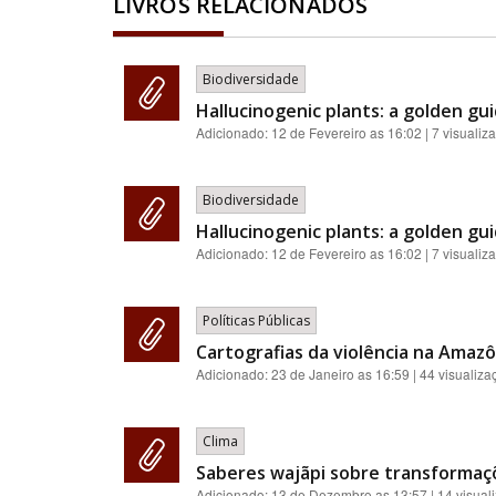
LIVROS RELACIONADOS
Biodiversidade
Hallucinogenic plants: a golden gui
Adicionado:
12 de Fevereiro as 16:02
| 7 visualiz
Biodiversidade
Hallucinogenic plants: a golden gui
Adicionado:
12 de Fevereiro as 16:02
| 7 visualiz
Políticas Públicas
Cartografias da violência na Amazôn
Adicionado:
23 de Janeiro as 16:59
| 44 visualiza
Clima
Saberes wajãpi sobre transformaçõ
Adicionado:
13 de Dezembro as 13:57
| 14 visual