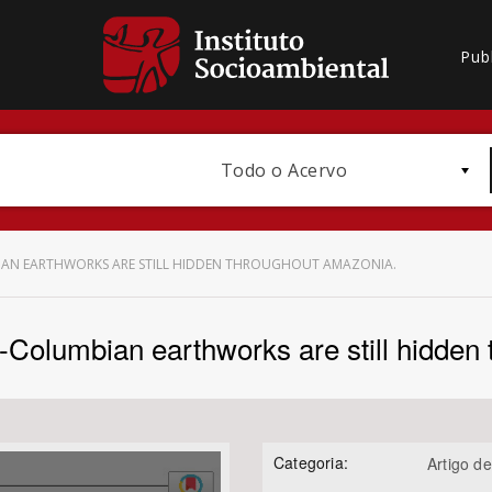
Pub
Todo o Acervo
IAN EARTHWORKS ARE STILL HIDDEN THROUGHOUT AMAZONIA.
-Columbian earthworks are still hidden
Bioma / Bacia
Categoria:
Artigo de
Subtema