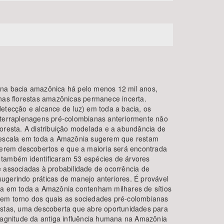
 na bacia amazônica há pelo menos 12 mil anos,
 nas florestas amazônicas permanece incerta.
etecção e alcance de luz) em toda a bacia, os
 terraplenagens pré-colombianas anteriormente não
loresta. A distribuição modelada e a abundância de
e escala em toda a Amazônia sugerem que restam
 serem descobertos e que a maioria será encontrada
 também identificaram 53 espécies de árvores
e associadas à probabilidade de ocorrência de
ugerindo práticas de manejo anteriores. É provável
da em toda a Amazônia contenham milhares de sítios
 em torno dos quais as sociedades pré-colombianas
estas, uma descoberta que abre oportunidades para
gnitude da antiga influência humana na Amazônia