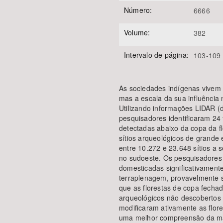
Número:
6666
Volume:
382
Intervalo de página:
103-109
As sociedades indígenas vivem
mas a escala da sua influência
Utilizando informações LIDAR (d
pesquisadores identificaram 24
detectadas abaixo da copa da f
sítios arqueológicos de grand
entre 10.272 e 23.648 sítios a
no sudoeste. Os pesquisadores
domesticadas significativament
terraplenagem, provavelmente s
que as florestas de copa fecha
arqueológicos não descobertos
modificaram ativamente as flor
uma melhor compreensão da ma