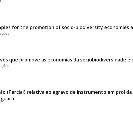
s
oples for the promotion of socio-biodiversity economies 
zações
ovos que promove as economias da sociobiodiversidade e p
zações
ão (Parcial) relativa ao agravo de instrumento em prol 
aguará.