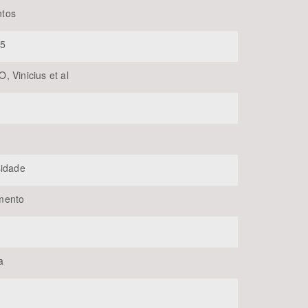
tos
25
, Vinicius et al
BUSCAR
sidade
mento
a