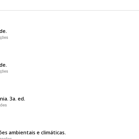
de.
ações
de.
ações
ia. 3a. ed.
ções
es ambientais e climáticas.
izações