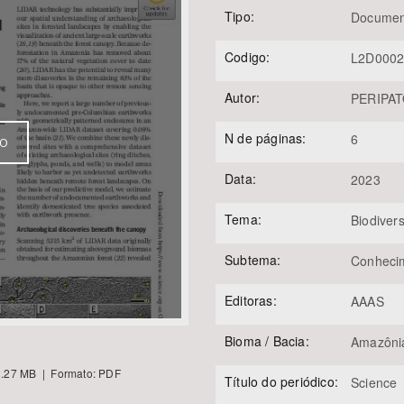
Tipo:
Documen
Codigo:
L2D000
Área Protegida
Autor:
PERIPATO
N de páginas:
6
VO
Data:
2023
Tema:
Biodiver
Subtema:
Conheci
Editoras:
AAAS
Bioma / Bacia:
Amazôni
.27 MB | Formato: PDF
Título do periódico:
Science