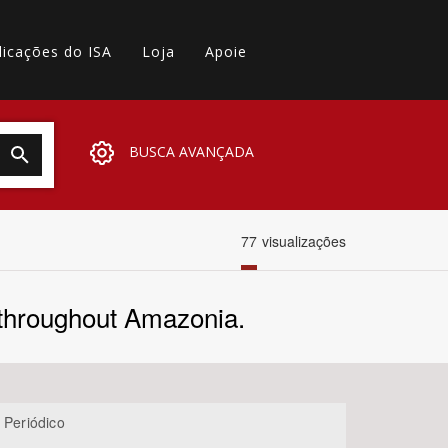
licações do ISA
Loja
Apoie
BUSCA AVANÇADA
77
visualizações
 throughout Amazonia.
 Periódico